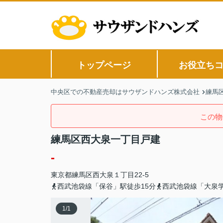
トップページ
お役立ち
中央区での不動産売却はサウザンドハンズ株式会社
練馬
この物
練馬区西大泉一丁目戸建
-
東京都
練馬区
西大泉
１丁目22-5
西武池袋線「保谷」駅徒歩15分
西武池袋線「大泉学
1
/
1