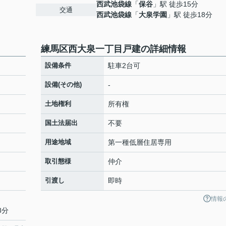
西武池袋線
「
保谷
」駅 徒歩15分
交通
西武池袋線
「
大泉学園
」駅 徒歩18分
練馬区西大泉一丁目戸建の詳細情報
設備条件
駐車2台可
設備(その他)
-
土地権利
所有権
国土法届出
不要
用途地域
第一種低層住居専用
取引態様
仲介
引渡し
即時
情報
8分