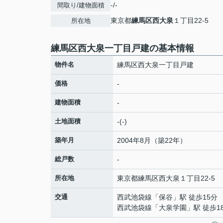
-/-
間取り/建物面積
東京都
練馬区
西大泉
１丁目22-5
所在地
練馬区西大泉一丁目戸建の基本情報
物件名
練馬区西大泉一丁目戸建
価格
-
建物面積
-
土地面積
-(-)
築年月
2004年8月（築22年）
総戸数
-
所在地
東京都
練馬区
西大泉
１丁目22-5
交通
西武池袋線
「
保谷
」駅 徒歩15分
西武池袋線
「
大泉学園
」駅 徒歩1