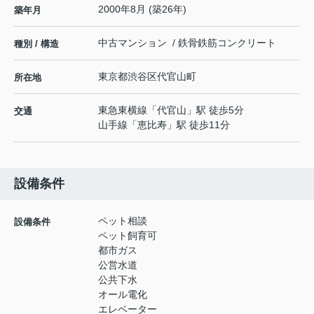
2000年8月 (築26年)
築年月
中古マンション / 鉄骨鉄筋コンクリート
種別 / 構造
東京都
渋谷区
代官山町
所在地
東急東横線
「
代官山
」駅 徒歩5分
交通
山手線
「
恵比寿
」駅 徒歩11分
設備条件
ペット相談
設備条件
ペット飼育可
都市ガス
公営水道
公共下水
オール電化
エレベーター