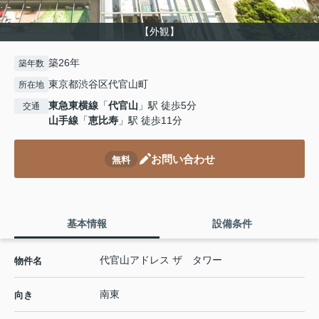
【外観】
築26年
築年数
東京都渋谷区代官山町
所在地
東急東横線
「
代官山
」駅 徒歩5分
交通
山手線
「
恵比寿
」駅 徒歩11分
お問い合わせ
無料
基本情報
設備条件
代官山アドレス ザ タワー
物件名
南東
向き