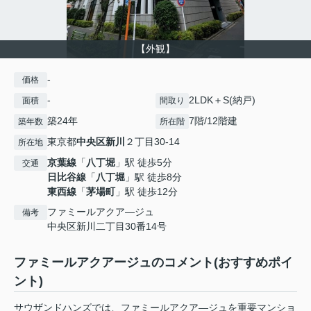
【外観】
-
価格
-
2LDK＋S(納戸)
面積
間取り
築24年
7階/12階建
築年数
所在階
東京都
中央区
新川
２丁目30-14
所在地
京葉線
「
八丁堀
」駅 徒歩5分
交通
日比谷線
「
八丁堀
」駅 徒歩8分
東西線
「
茅場町
」駅 徒歩12分
ファミールアクア―ジュ
備考
中央区新川二丁目30番14号
ファミールアクアージュのコメント(おすすめポイ
ント)
サウザンドハンズでは、ファミールアクア―ジュを重要マンショ