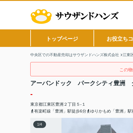
トップページ
お役立ち
中央区での不動産売却はサウザンドハンズ株式会社
江東
この物
アーバンドック パークシティ豊洲 
-
東京都
江東区
豊洲
２丁目５-１
有楽町線「豊洲」駅徒歩6分
ゆりかもめ「豊洲」駅
1
/
4