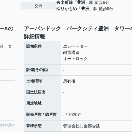
有楽町線
「
豊洲
」駅 徒歩6分
交通
ゆりかもめ
「
豊洲
」駅 徒歩9分
ーAの
アーバンドック パークシティ豊洲 タワー
詳細情報
洲 タ
設備条件
エレベーター
耐震構造
オートロック
設備(その他)
-
土地権利
所有権
国土法届出
-
用途地域
-
販売戸数 / 総戸数
- / 1020戸
情報の見方
管理形態
管理会社に全部委託