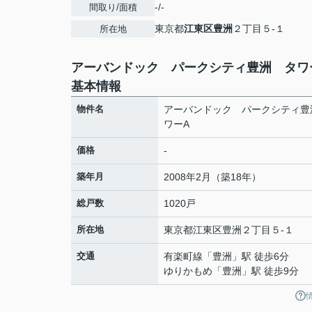
-/-
間取り/面積
東京都
江東区
豊洲
２丁目５-１
所在地
アーバンドック パークシティ豊洲 タワ
基本情報
物件名
アーバンドック パークシティ豊
ワーA
価格
-
築年月
2008年2月（築18年）
総戸数
1020戸
所在地
東京都
江東区
豊洲
２丁目５-１
交通
有楽町線
「
豊洲
」駅 徒歩6分
ゆりかもめ
「
豊洲
」駅 徒歩9分