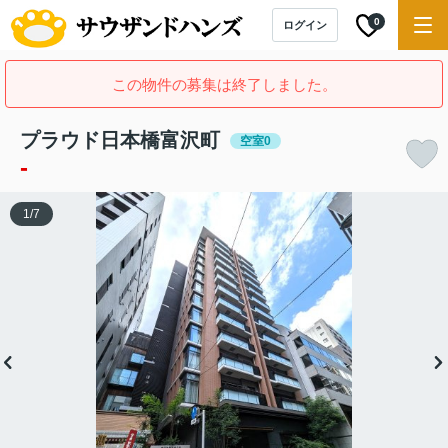
0
ログイン
この物件の募集は終了しました。
プラウド日本橋富沢町
空室0
-
1
/
7