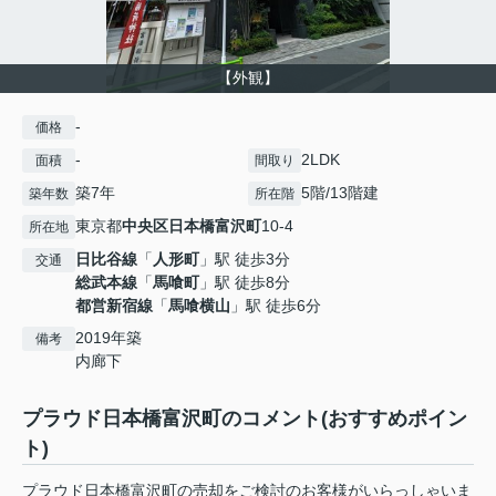
【外観】
-
価格
-
2LDK
面積
間取り
築7年
5階/13階建
築年数
所在階
東京都
中央区
日本橋富沢町
10-4
所在地
日比谷線
「
人形町
」駅 徒歩3分
交通
総武本線
「
馬喰町
」駅 徒歩8分
都営新宿線
「
馬喰横山
」駅 徒歩6分
2019年築
備考
内廊下
プラウド日本橋富沢町のコメント(おすすめポイン
ト)
プラウド日本橋富沢町の売却をご検討のお客様がいらっしゃいま