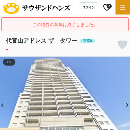
0
ログイン
この物件の募集は終了しました。
代官山アドレス ザ タワー
空室0
-
1
/
2