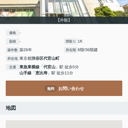
【外観】
-
価格
-
1K
面積
間取り
築26年
6階/36階建
築年数
所在階
東京都
渋谷区
代官山町
所在地
東急東横線
「
代官山
」駅 徒歩5分
交通
山手線
「
恵比寿
」駅 徒歩11分
お問い合わせ
無料
地図