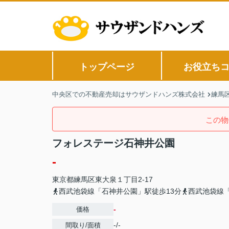
トップページ
お役立ち
中央区での不動産売却はサウザンドハンズ株式会社
練馬
この物
フォレステージ石神井公園
-
東京都
練馬区
東大泉
１丁目2-17
西武池袋線「石神井公園」駅徒歩13分
西武池袋線「
-
価格
-/-
間取り/面積