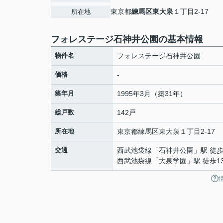
東京都
練馬区
東大泉
１丁目2-17
所在地
フォレステージ石神井公園の基本情報
物件名
フォレステージ石神井公園
価格
-
築年月
1995年3月（築31年）
総戸数
142戸
所在地
東京都
練馬区
東大泉
１丁目2-17
交通
西武池袋線
「
石神井公園
」駅 徒歩
西武池袋線
「
大泉学園
」駅 徒歩1