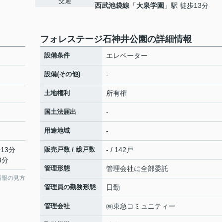
交通
西武池袋線
「
大泉学園
」駅 徒歩13分
フォレステージ石神井公園の詳細情報
設備条件
エレベーター
設備(その他)
-
土地権利
所有権
国土法届出
-
用途地域
-
13分
販売戸数 / 総戸数
- / 142戸
3分
管理形態
管理会社に全部委託
情報の見方
管理員の勤務形態
日勤
管理会社
㈱東急コミュニティー