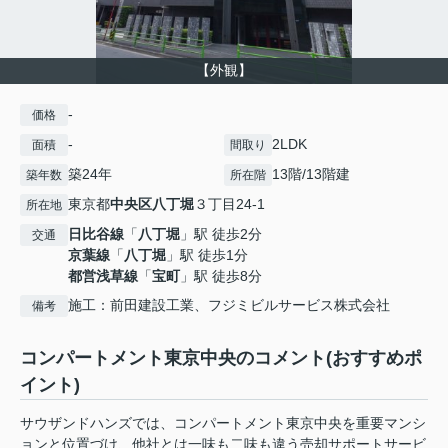
【外観】
-
価格
-
2LDK
面積
間取り
築24年
13階/13階建
築年数
所在階
東京都
中央区
八丁堀
３丁目24-1
所在地
日比谷線
「
八丁堀
」駅 徒歩2分
交通
京葉線
「
八丁堀
」駅 徒歩1分
都営浅草線
「
宝町
」駅 徒歩8分
施工：前田建設工業、フジミビルサービス株式会社
備考
コンパートメント東京中央のコメント(おすすめポ
イント)
サウザンドハンズでは、コンパートメント東京中央を重要マンシ
ョンと位置づけ、他社とは一味も二味も違う売却サポートサービ