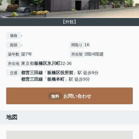
【外観】
-
価格
-
1K
面積
間取り
築7年
3階/4階建
築年数
所在階
東京都
板橋区
氷川町
22-36
所在地
都営三田線
「
板橋区役所前
」駅 徒歩9分
交通
都営三田線
「
板橋本町
」駅 徒歩9分
お問い合わせ
無料
地図