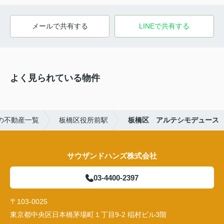
メールで共有する
LINEで共有する
よく見られている物件
の不動産一覧
板橋区役所前駅
板橋区 アルテシモデュース
サウザンドハンズ株式会社
03-4400-2397
〒103-0025
東京都中央区日本橋茅場町１丁目9-2 稲村ビル3階