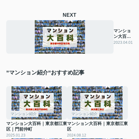
NEXT
マンショ
ン大百科
｜東京都
2023.04.01
中央区｜
明石町
”マンション紹介”おすすめ記事
マンション紹介
マンション紹介
マンション大百科｜東京都江東
マンション大百科｜東京都江東
区｜門前仲町
区
2025.01.23
2024.08.12