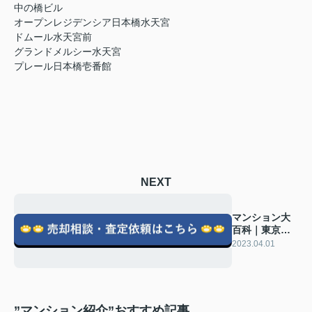
中の橋ビル
オープンレジデンシア日本橋水天宮
ドムール水天宮前
グランドメルシー水天宮
プレール日本橋壱番館
NEXT
マンション大
百科｜東京都
中央区｜明石
2023.04.01
町｜プラウド
銀座東
”マンション紹介”おすすめ記事