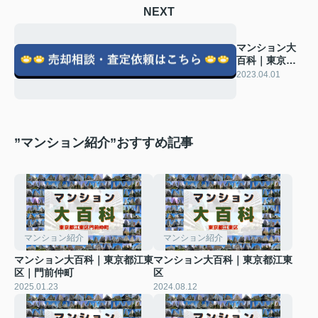
NEXT
マンション大
百科｜東京都
中央区｜明石
2023.04.01
町｜プラウド
銀座東
”マンション紹介”おすすめ記事
マンション紹介
マンション紹介
マンション大百科｜東京都江東
マンション大百科｜東京都江東
区｜門前仲町
区
2025.01.23
2024.08.12