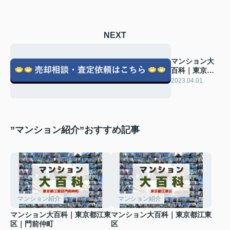
NEXT
マンション大
百科｜東京都
中央区｜明石
2023.04.01
町｜プラウド
銀座東
”マンション紹介”おすすめ記事
マンション紹介
マンション紹介
マンション大百科｜東京都江東
マンション大百科｜東京都江東
区｜門前仲町
区