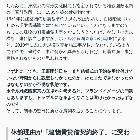
ちなみに、東京都の有形文化財にも指定されている雅叙園敷地内
の「百段階段」は、1935年築の建築物です。
1981年に建築物の耐震基準の大きな改正があり、百段階段はい
わゆる旧耐震基準で建てられているということになりますので、
もしこの建物の耐震補強工事をおこなうとなれば、かなりの大規
模な工事に該当しますが、
ホテル雅叙園東京の公式HP
による
と、2019年に既に大規模耐震補強工事がおこなわれているよう
ですので、当時の工事に何か不具合がなければ、耐震補強工事は
実施されないものと思われます。
いずれにしても、工事開始日を、まだ結婚式の予約を受け付けて
いない時期からに設定しなかったのか、はたまたできなかったの
はなぜなのかが不明な状態です。
ホテル雅叙園東京の立場から考えると、ブランドイメージの問題
もありますし、トラブルになるようなことは避けたかったはずな
のです。
そして、初報の翌日に新たな展開を迎えることになります。
休館理由が「建物賃貸借契約終了」に変わ