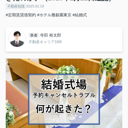
不動産知識
2025.02.19
#定期賃貸借契約
#ホテル雅叙園東京
#結婚式
寺田 裕太郎
筆者
不動産キャリア19年