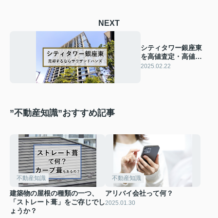
NEXT
シティタワー銀座東
を高値査定・高値売
却・高値買取｜サウ
2025.02.22
ザンドハンズ株式会
社
”不動産知識”おすすめ記事
不動産知識
不動産知識
建築物の屋根の種類の一つ、
アリバイ会社って何？
「ストレート葺」をご存じでし
2025.01.30
ょうか？