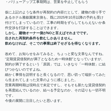
・バリューアップ工事期間は、営業を中止してもらう
仮に上記のような条件が再契約の内容だとして、建物の借り手で
あるホテル雅叙園東京側も、既に2025年10月以降の予約も受け
付けてしまっているので、工事の時期をずらしてもらえないか条
件交渉を打診することはできます。
しかし、建物オーナー側がNOと言えばそれまでです。
出された再契約条件を飲むしかありません。
飲めなければ、そこでの事業は終了せざるを得なくなります。
改めて、お知らせをみてみると、ちょっと変な文章なんですね。
“定期賃貸借契約が満了となるため一時休館"となっていますが、
契約が満了するという「原因」では、いきなり「一時休館」に結
びつかないのですよね。
細かく事情を説明すると長くなるので、思い切って端折ってみた
ら生まれてしまった文章のように感じました。
営業再開時期は現時点で未定ですし、そもそも新たな賃貸借契約
を再度結んでいるのか、結べる予定なのか、その辺りも一切不明
です。
今後の展開に注目したいと思います。