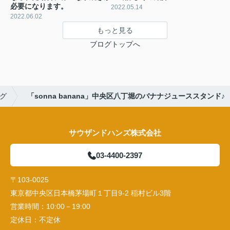
必要になります。
2022.05.14
2022.06.02
もっと見る
ブログトップへ
グ
「sonna banana」中央区八丁堀のバナナジューススタンド♪
サウザンドハンズ株式会社
03-4400-2397
〒103-0025
東京都中央区日本橋茅場町１丁目9-2 稲村ビル3階
営業時間：
10:00－19:00
定休日：
不定休