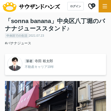
0
ログイン
「sonna banana」中央区八丁堀のバ
ナナジューススタンド♪
中央区での生活
2021.07.23
#バナナジュース
寺田 裕太郎
筆者
不動産キャリア19年