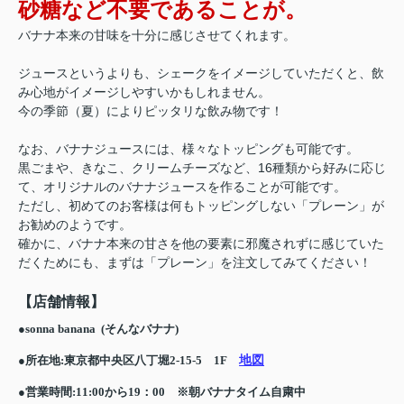
砂糖など不要であることが。
バナナ本来の甘味を十分に感じさせてくれます。
ジュースというよりも、シェークをイメージしていただくと、飲
み心地がイメージしやすいかもしれません。
今の季節（夏）によりピッタリな飲み物です！
なお、バナナジュースには、様々なトッピングも可能です。
黒ごまや、きなこ、クリームチーズなど、16種類から好みに応じ
て、オリジナルのバナナジュースを作ることが可能です。
ただし、初めてのお客様は何もトッピングしない「プレーン」が
お勧めのようです。
確かに、バナナ本来の甘さを他の要素に邪魔されずに感じていた
だくためにも、まずは「プレーン」を注文してみてください！
【店舗情報】
●sonna banana (そんなバナナ)
地図
●所在地:東京都中央区八丁堀2-15-5 1F
●営業時間:11:00から19：00 ※朝バナナタイム自粛中