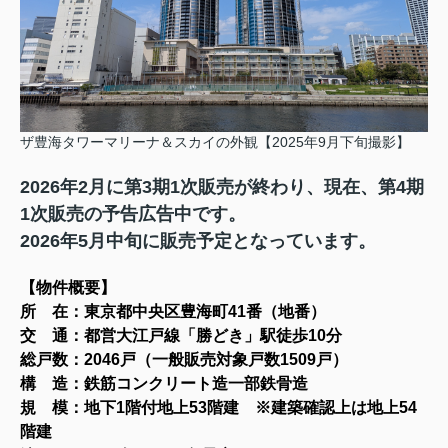
ザ豊海タワーマリーナ＆スカイの外観【2025年9月下旬撮影】
2026年2月に第3期1次販売が終わり、現在、第4期
1次販売の予告広告中です。
2026年5月中旬に販売予定となっています。
【物件概要
】
所 在：東京都中央区豊海町41番（地番）
交 通：都営大江戸線「勝どき」駅徒歩10分
総戸数：2046戸（一般販売対象戸数1509戸）
構 造：鉄筋コンクリート造一部鉄骨造
規 模：地下1階付地上53階建 ※建築確認上は地上54
階建