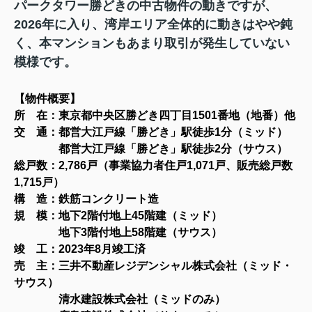
パークタワー勝どきの中古物件の動きですが、
2026年に入り、湾岸エリア全体的に動きはやや鈍
く、本マンションもあまり取引が発生していない
模様です。
【物件概要
】
所 在：東京都中央区勝どき四丁目1501番地（地番）他
交 通：都営大江戸線「勝どき」駅徒歩1分（ミッド）
都営大江戸線「勝どき」駅徒歩2分（サウス）
総戸数：2,786戸（事業協力者住戸1,071戸、販売総戸数
1,715戸）
構 造：鉄筋コンクリート造
規 模：
地下2階付地上45階建（ミッド）
地下3階付地上58階建（サウス）
竣 工：2023年8月竣工済
売 主：三井不動産レジデンシャル株式会社（ミッド・
サウス）
清水建設株式会社（ミッドのみ）