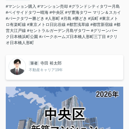
#マンション購入
#マンション売却
#グランドシティタワー月島
#ベイサイドタワー晴海
#中央区
#ザ豊海タワー マリン＆スカイ
#パークタワー勝どき
#人形町
#月島
#勝どき
#浜町
#東京メト
ロ有楽町線
#東京メトロ日比谷線
#都営浅草線
#都営新宿線
#都
営大江戸線
#セントラルガーデン月島ザタワー
#グリーンパー
ク日本橋浜町公園
#パークホームズ日本橋人形町三丁目
#クリ
オ日本橋人形町
寺田 裕太郎
筆者
不動産キャリア19年