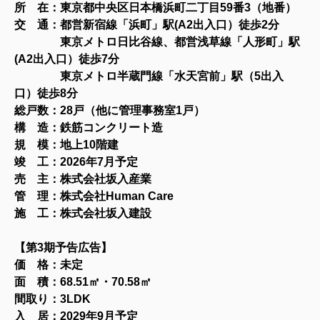
所 在：東京都中央区日本橋浜町二丁目59番3（地番）
交 通：都営新宿線「浜町」駅(A2出入口）徒歩2分
東京メトロ日比谷線、都営浅草線「人形町」駅
(A2出入口）徒歩7分
東京メトロ半蔵門線「水天宮前」駅（5出入
口）徒歩8分
総戸数：28戸（他に管理事務室1戸）
構 造：鉄筋コンクリート造
規 模：地上10
階建
竣 工：2026年7月予定
売 主：株式会社坂入産業
管 理：株式会社Human Care
施 工：株式会社坂入建設
【
第3期予告広告
】
価 格：未定
面 積：68.51㎡・70
.58㎡
間取り：3LDK
入 居：2029年9月予定