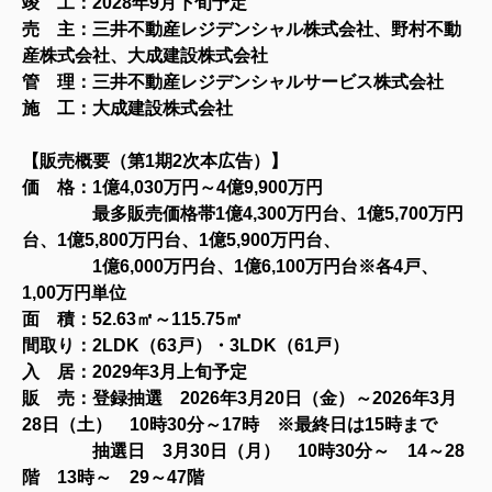
竣 工：2028年9月下旬予定
売 主：三井不動産レジデンシャル株式会社、野村不動
産株式会社、大成建設株式会社
管 理：三井不動産レジデンシャルサービス株式会社
施 工：大成建設株式会社
【
販売概要（第1期2次本広告）
】
価 格：1億4,030万円～4億9,900万円
最多販売価格帯1億4,300万円台、1億5,700万円
台、1億5,800万円台、1億5,900万円台、
1億6,000万円台、1億6,100万円台※各4戸、
1,00万円単位
面 積：52.63㎡～115
.75㎡
間取り：2LDK（63戸）・3LDK（61戸）
入 居：2029年3月上旬予定
販 売：登録抽選 2026年3月20日（金）～2026年3月
28日（土） 10時30分～17時 ※最終日は15時まで
抽選日 3月30日（月） 10時30分～ 14～28
階 13時～ 29～47階