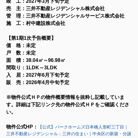
竣 工：2027年3月下旬予定
売 主：三井不動産レジデンシャル株式会社
管 理：三井不動産レジデンシャルサービス株式会社
施 工：村中建設株式会社
【第1期1次予告
概要
】
価 格：未定
戸 数：未定
面 積：38.04㎡～96
.98㎡
間取り：1LDK～3LDK
入 居：2027年6月下旬予定
販 売：2026年4月中旬予定
※物件公式ＨＰの物件概要情報を抜粋し記載していま
す。詳細は下記リンク先の物件公式ＨＰをご確認くださ
い。
物
件公式HP：
【公式】パークホームズ日本橋人形町三丁目｜
三井不動産レジデンシャル：三井の住まい｜中央区の新築・分譲