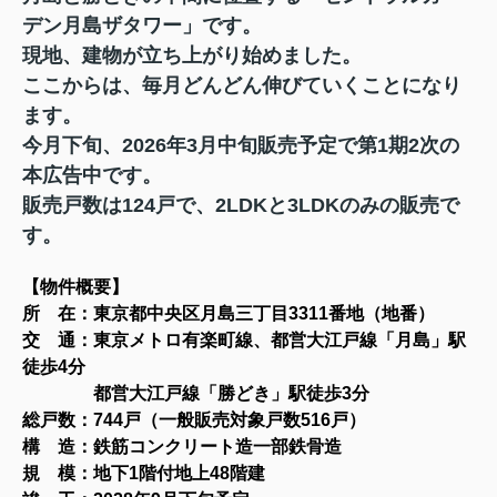
デン月島ザタワー」です。
現地、建物が立ち上がり始めました。
ここからは、毎月どんどん伸びていくことになり
ます。
今月下旬、2026年3月中旬販売予定で第1期2次の
本広告中です。
販売戸数は124戸で、2LDKと3LDKのみの販売で
す。
【物件概要
】
所 在：東京都中央区月島三丁目3311番地（地番）
交 通：東京メトロ有楽町線、都営大江戸線「月島」駅
徒歩4分
都営大江戸線「勝どき」駅徒歩3分
総戸数：744戸（一般販売対象戸数516戸）
構 造：鉄筋コンクリート造一部鉄骨造
規 模：地下1階付地上48
階建