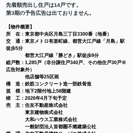
先着順売出し住戸は14戸です。
第3期の予告広告は出ておりません。
【物件概要
】
所 在：東京都中央区月島三丁目3300番（地番）
交 通：東京メトロ有楽町線、都営大江戸線「月島」駅
徒歩5分
都営大江戸線「勝どき」駅徒歩9分
総戸数：1,285戸（非分譲住戸340戸、その他住戸30戸※
広告対象外）
他店舗等25区画
構 造：鉄筋コンクリート造一部鉄骨造
規 模：
地下2階付地上58階建
竣 工：2026年4月下旬予定
売 主：住友不動産株式会社
東京建物株式会社
大和ハウス工業株式会社
一般財団法人首都圏不燃建築公社