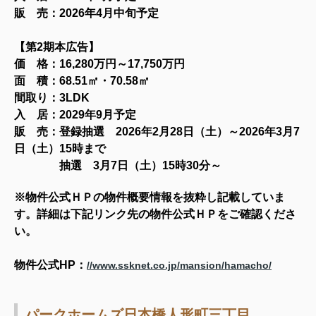
販 売：2026年4月中旬予定
【
第2期本広告
】
価 格：16,280万円～17,750万円
面 積：68.51㎡・70
.58㎡
間取り：3LDK
入 居：2029年9月予定
販 売：登録抽選 2026年2月28日（土）～2026年3月7
日（土）15時まで
抽選 3月7日（土）15時30分～
※物件公式ＨＰの物件概要情報を抜粋し記載していま
す。詳細は下記リンク先の物件公式ＨＰをご確認くださ
い。
物
件公式HP：
//www.ssknet.co.jp/mansion/hamacho/
パークホームズ日本橋人形町三丁目