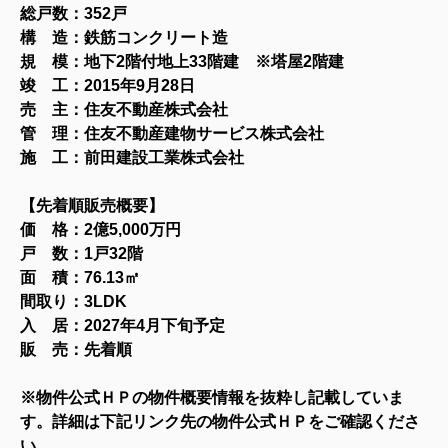
総戸数：352戸
構 造：鉄筋コンクリート造
規 模：地下2階付地上33
階建 ※塔屋2階建
竣 工：2015年9月28日
売 主：住友不動産株式会社
管 理：住友不動産建物サービス株式会社
施 工：前田建設工業株式会社
【先着順販売
概要
】
価 格：2億5,000万円
戸 数：1戸32階
面 積：76.13
㎡
間取り：3LDK
入 居：2027年4月下旬予定
販 売：先着順
※物件公式ＨＰの物件概要情報を抜粋し記載していま
す。詳細は下記リンク先の物件公式ＨＰをご確認くださ
い。