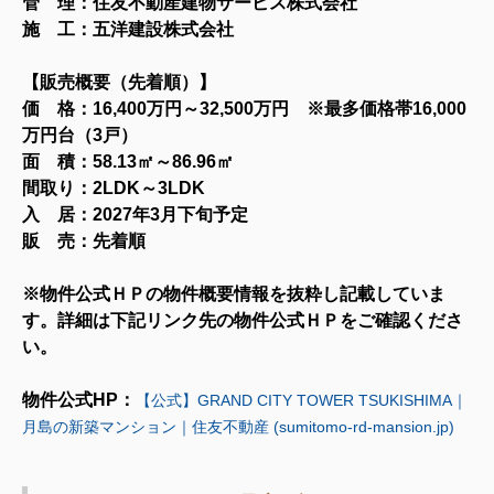
管 理：住友不動産建物サービス株式会社
施 工：五洋建設株式会社
【
販売概要（先着順）
】
価 格：16,400万円～32,500万円 ※最多価格帯16,000
万円台（3戸）
面 積：58.13㎡～86
.96㎡
間取り：2LDK～3LDK
入 居：2027年3月下旬予定
販 売：先着順
※物件公式ＨＰの物件概要情報を抜粋し記載していま
す。詳細は下記リンク先の物件公式ＨＰをご確認くださ
い。
物
件公式HP：
【公式】GRAND CITY TOWER TSUKISHIMA｜
月島の新築マンション｜住友不動産 (sumitomo-rd-mansion.jp)