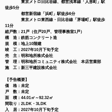
東京メトロ日比谷線、都営浅草線「人形町」駅
徒歩5分
都営新宿線「浜町」駅徒歩6分
東京メトロ東西線・日比谷線「茅場町」駅徒歩
11分
総戸数：21戸（住戸20戸、管理事務室1戸）
構 造：鉄筋コンクリート造
規 模：地上10
階建
竣 工：2027年10月下旬予定
売 主：明和地所株式会社
管 理：明和地所コミュニティ株式会社 本店営業部
施 工：新三平建設株式会社
【予告
概要
】
価 格：未定
戸 数：未定
面 積：44.01㎡～92
.32㎡
間取り：2LDK・3LDK
入 居：2027年10月下旬予定