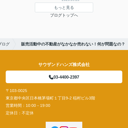
もっと見る
ブログトップへ
ブログ
販売活動中の不動産がなかなか売れない！何が問題なの？
サウザンドハンズ株式会社
03-4400-2397
〒103-0025
東京都中央区日本橋茅場町１丁目9-2 稲村ビル3階
営業時間：
10:00－19:00
定休日：
不定休